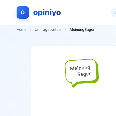
opiniyo
O
Home
Umfrageportale
MeinungSager