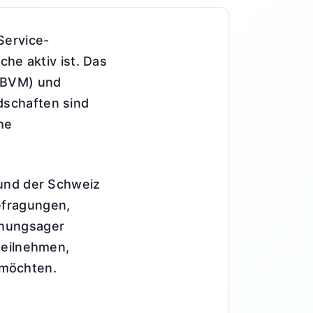
Service-
che aktiv ist. Das
(BVM) und
dschaften sind
he
 und der Schweiz
efragungen,
inungsager
teilnehmen,
 möchten.